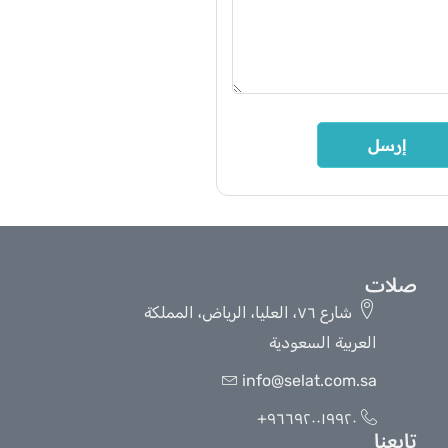
صلات
شارع ٧٦، العليا، الرياض، المملكة
العربية السعودية
info@selat.com.sa
٩٦٦٩٢٠٠١٩٩٢٠+
تابعنا